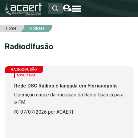
Home
Notícias
HOME
INSTITUCIONAL
Radiodifusão
ASSOCIADOS
RCA
RNA
NOTÍCIAS
RADIODIFUSÃO
SERVIÇOS
ASSOCIADA
INTEGRIDADE
Rede DSC Rádios é lançada em Florianópolis
Operação nasce da migração da Rádio Guarujá para
o FM
07/07/2026 por ACAERT