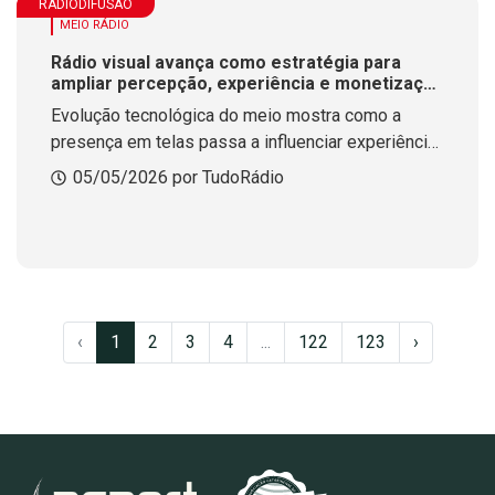
RADIODIFUSÃO
MEIO RÁDIO
Rádio visual avança como estratégia para
ampliar percepção, experiência e monetização
do meio
Evolução tecnológica do meio mostra como a
presença em telas passa a influenciar experiência,
percepção de modernidade e novas oportunidades
05/05/2026 por TudoRádio
comerciais para o rádio
‹
1
2
3
4
...
122
123
›