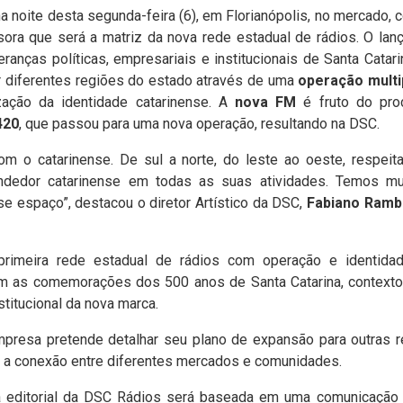
na noite desta segunda-feira (6), em Florianópolis, no mercado,
sora que será a matriz da nova rede estadual de rádios. O lan
eranças políticas, empresariais e institucionais de Santa Catar
r diferentes regiões do estado através de uma
operação multi
zação da identidade catarinense. A
nova FM
é fruto do pr
420
, que passou para uma nova operação, resultando na DSC.
om o catarinense. De sul a norte, do leste ao oeste, respeita
ndedor catarinense em todas as suas atividades. Temos mu
se espaço”, destacou o diretor Artístico da DSC,
Fabiano Ramb
 primeira rede estadual de rádios com operação e identidad
m as comemorações dos 500 anos de Santa Catarina, contexto 
titucional da nova marca.
mpresa pretende detalhar seu plano de expansão para outras r
o a conexão entre diferentes mercados e comunidades.
 editorial da DSC Rádios será baseada em uma comunicação 