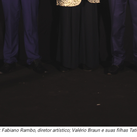
 Fabiano Rambo, diretor artístico; Valério Braun e suas filhas Tati