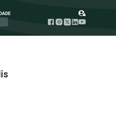
DADE
is