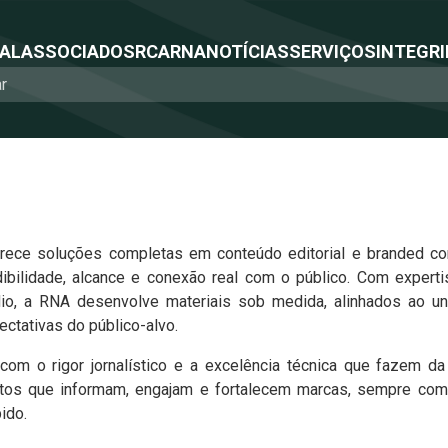
NAL
ASSOCIADOS
RCA
RNA
NOTÍCIAS
SERVIÇOS
INTEGRI
erece soluções completas em conteúdo editorial e branded co
bilidade, alcance e conexão real com o público. Com expert
o, a RNA desenvolve materiais sob medida, alinhados ao univ
ectativas do público-alvo.
com o rigor jornalístico e a excelência técnica que fazem d
jetos que informam, engajam e fortalecem marcas, sempre com s
ido.