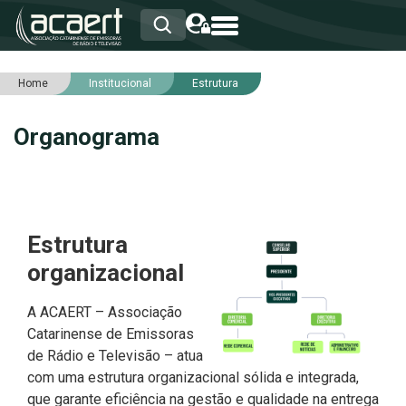
Home
Institucional
Estrutura
HOME
INSTITUCIONAL
Organograma
ASSOCIADOS
RCA
RNA
NOTÍCIAS
SERVIÇOS
Estrutura
INTEGRIDADE
organizacional
A ACAERT – Associação
Catarinense de Emissoras
de Rádio e Televisão – atua
com uma estrutura organizacional sólida e integrada,
que garante eficiência na gestão e qualidade na entrega