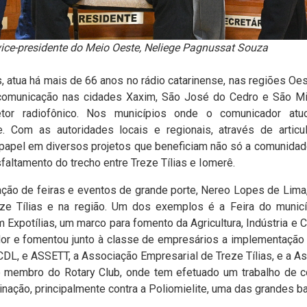
vice-presidente do Meio Oeste, Neliege Pagnussat Souza
 atua há mais de 66 anos no rádio catarinense, nas regiões O
comunicação nas cidades Xaxim, São José do Cedro e São M
etor radiofônico. Nos municípios onde o comunicador atu
e.
Com as autoridades locais e regionais, através de articu
 papel em diversos projetos que beneficiam não só a comunidad
altamento do trecho entre Treze Tílias e Iomerê.
ção de feiras e eventos de grande porte, Nereo Lopes de Lima
ze Tílias e na região. Um dos exemplos é a Feira do muni
Expotílias, um marco para fomento da Agricultura, Indústria e C
ador e fomentou junto à classe de empresários a implementação e
CDL, e ASSETT, a Associação Empresarial de Treze Tílias, e a As
 membro do Rotary Club, onde tem efetuado um trabalho de c
inação, principalmente contra a Poliomielite, uma das grandes ba