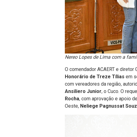
Nereo Lopes de Lima com a famíl
O comendador ACAERT e diretor G
Honorário de Treze Tílias
em se
com vereadores da região, autorid
Ansiliero Junior
, o Cuco. O requ
Rocha
, com aprovação e apoio d
Oeste,
Neliege Pagnussat Souz