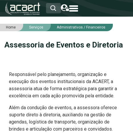
Home
Serviços
Administrativos / Financeiros
HOME
INSTITUCIONAL
Assessoria de Eventos e Diretoria
ASSOCIADOS
RCA
RNA
NOTÍCIAS
SERVIÇOS
Responsável pelo
planejamento, organização e
INTEGRIDADE
execução dos eventos institucionais da ACAERT
, a
assessoria atua de forma estratégica para garantir a
excelência em cada ação promovida pela entidade.
Além da condução de eventos, a assessora oferece
suporte direto à diretoria
, auxiliando na
gestão de
agendas, logística de transporte, organização de
brindes e articulação com parceiros e convidados
.