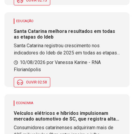
OUVIR 02:15
EDUCAÇÃO
Santa Catarina melhora resultados em todas
as etapas do Ideb
Santa Catarina registrou crescimento nos
indicadores do Ideb de 2025 em todas as etapas
da educação básica. O estado também ampliou em
10/08/2026 por Vanessa Karine - RNA
cerca de 31% o número de escolas participantes
Florianópolis
da avaliação.
OUVIR 02:58
ECONOMIA
Veículos elétricos e híbridos impulsionam
mercado automotivo de SC, que registra alta
de 8,4% nas vendas em 2026
Consumidores catarinenses adquiriram mais de