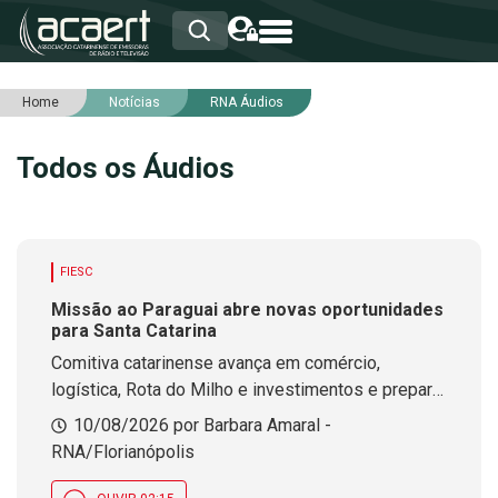
Home
Notícias
RNA Áudios
HOME
INSTITUCIONAL
Todos os Áudios
ASSOCIADOS
RCA
RNA
NOTÍCIAS
SERVIÇOS
FIESC
INTEGRIDADE
Missão ao Paraguai abre novas oportunidades
para Santa Catarina
Comitiva catarinense avança em comércio,
logística, Rota do Milho e investimentos e prepara
nova rodada de negociações.
10/08/2026 por Barbara Amaral -
RNA/Florianópolis