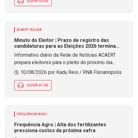
primeira vez
OUVIR 03:00
ACAERT AGORA
Minuto do Eleitor | Prazo de registro das
candidaturas para as Eleições 2026 termina
nesta semana
Informativo diário da Rede de Notícias ACAERT
prepara eleitores para o pleito do próximo dia
quatro de outubro
10/08/2026 por Kadu Reis / RNA Florianópolis
OUVIR 01:00
FREQUÊNCIA AGRO
Frequência Agro | Alta dos fertilizantes
pressiona custos da próxima safra