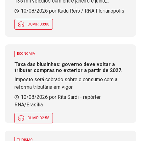
135 mil veículos 0km entre janeiro e julho,
conforme dados da Federação Nacional da
10/08/2026 por Kadu Reis / RNA Florianópolis
Distribuição de Veículos Automotores de Santa
Catarina
OUVIR 03:00
ECONOMIA
Taxa das blusinhas: governo deve voltar a
tributar compras no exterior a partir de 2027.
Imposto será cobrado sobre o consumo com a
reforma tributária em vigor
10/08/2026 por Rita Sardi - repórter
RNA/Brasília
OUVIR 02:58
TURISMO