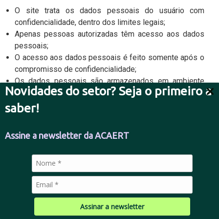
O site trata os dados pessoais do usuário com
confidencialidade, dentro dos limites legais;
Apenas pessoas autorizadas têm acesso aos dados
pessoais;
O acesso aos dados pessoais é feito somente após o
compromisso de confidencialidade;
Os dados pessoais são armazenados em ambiente
Novidades do setor? Seja o primeiro a
seguro e idôneo.
saber!
A ACAERT se compromete a adotar as melhores
posturas para evitar incidentes de segurança. Contudo,
Assine a newsletter da ACAERT
é necessário destacar que nenhuma página virtual é
inteiramente segura e livre de riscos. É possível que,
apesar de todos os protocolos de segurança,
problemas de culpa exclusivamente de terceiros
ocorram, como ataques cibernéticos de hackers ou,
também, em decorrência da negligência ou imprudência
do próprio usuário. Nestes casos, o site se exime de
Assinar a newsletter
responsabilidade por culpa exclusiva de terceiro, como