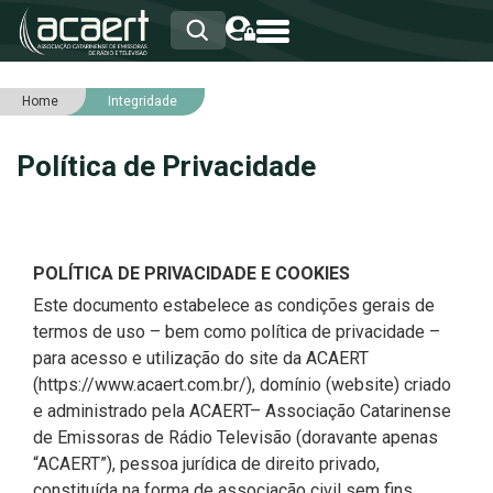
Home
Integridade
HOME
INSTITUCIONAL
Política de Privacidade
ASSOCIADOS
RCA
RNA
NOTÍCIAS
SERVIÇOS
POLÍTICA DE PRIVACIDADE E COOKIES
INTEGRIDADE
Este documento estabelece as condições gerais de
termos de uso – bem como política de privacidade –
para acesso e utilização do site da ACAERT
(https://www.acaert.com.br/), domínio (website) criado
e administrado pela ACAERT– Associação Catarinense
de Emissoras de Rádio Televisão (doravante apenas
“ACAERT”), pessoa jurídica de direito privado,
constituída na forma de associação civil sem fins