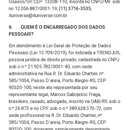
Osasco/SP, CEP: 13208-110, inscrita no CNPJ/MF sob
no 12.056.887/0001-19,
(11) 3716-3535
,
ituniverse@ituniverse.com.br
6. QUEM É O ENCARREGADO DOS DADOS
PESSOAIS?
Em atendimento à Lei Geral de Proteção de Dados
Pessoais (Lei 13.709/2019), foi indicada a TRENDJUS,
pessoa jurídica de direito privado, cadastrada no CNPJ
sob o n.º 21.925.782/0001-40, com sede
administrativa na Rua R. Dr. Eduardo Chartier, nº.
585/1004, Passo D´areia, Porto Alegre-RS, CEP
90520-100, neste ato representada por seu
representante legal, Marcos Gabrijelcic Fraga,
brasileiro, casado, advogado, inscrito na OAB/RS sob o
n.º 26.873 e no CPF sob o n.º 389.628.370-72, com
sede profissional na R. Dr. Eduardo Chartier, nº.
585/1004, Passo D´areia, Porto Alegre-RS, CEP
90520-100, doravante simplesmente denominada