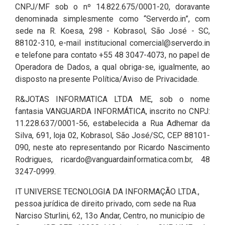
CNPJ/MF sob o nº 14.822.675/0001-20, doravante
denominada simplesmente como “Serverdo.in”, com
sede na R. Koesa, 298 - Kobrasol, São José - SC,
88102-310, e-mail institucional
comercial@serverdo.in
e telefone para contato +55 48 3047-4073, no papel de
Operadora de Dados, a qual obriga-se, igualmente, ao
disposto na presente Política/Aviso de Privacidade.
R&JOTAS INFORMATICA LTDA ME, sob o nome
fantasia VANGUARDA INFORMÁTICA, inscrito no CNPJ:
11.228.637/0001-56, estabelecida a Rua Adhemar da
Silva, 691, loja 02, Kobrasol, São José/SC, CEP 88101-
090, neste ato representando por Ricardo Nascimento
Rodrigues,
ricardo@vanguardainformatica.com.br
, 48
3247-0999.
IT UNIVERSE TECNOLOGIA DA INFORMAÇÃO LTDA.,
pessoa jurídica de direito privado, com sede na Rua
Narciso Sturlini, 62, 13o Andar, Centro, no município de