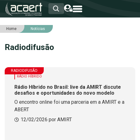
Home
Notícias
HOME
INSTITUCIONAL
Radiodifusão
ASSOCIADOS
RCA
RNA
NOTÍCIAS
RADIODIFUSÃO
SERVIÇOS
RÁDIO HÍBRIDO
INTEGRIDADE
Rádio Híbrido no Brasil: live da AMIRT discute
desafios e oportunidades do novo modelo
O encontro online foi uma parceria em a AMIRT e a
ABERT
12/02/2026 por AMIRT