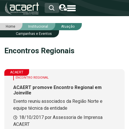
Home
Institucional
Atuação
HOME
Campanhas e Eventos
INSTITUCIONAL
ASSOCIADOS
Encontros Regionais
RCA
RNA
NOTÍCIAS
SERVIÇOS
ACAERT
INTEGRIDADE
ENCONTRO REGIONAL
ACAERT promove Encontro Regional em
Joinville
Evento reuniu associados da Região Norte e
equipe técnica da entidade
18/10/2017 por Assessoria de Imprensa
ACAERT