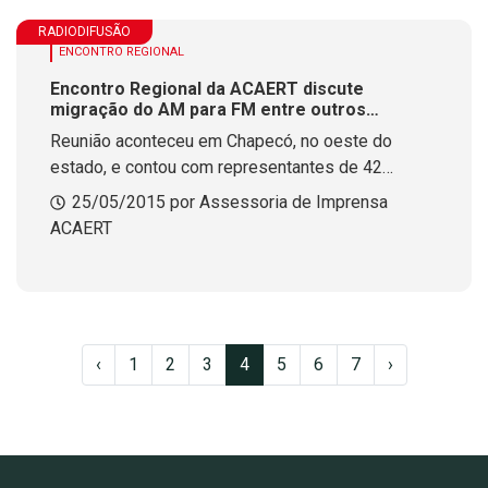
RADIODIFUSÃO
ENCONTRO REGIONAL
Encontro Regional da ACAERT discute
migração do AM para FM entre outros
assuntos
Reunião aconteceu em Chapecó, no oeste do
estado, e contou com representantes de 42
emissoras da região.
25/05/2015 por Assessoria de Imprensa
ACAERT
‹
1
2
3
4
5
6
7
›