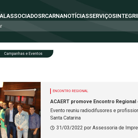
NAL
ASSOCIADOS
RCA
RNA
NOTÍCIAS
SERVIÇOS
INTEGRI
Campanhas e Eventos
ENCONTRO REGIONAL
ACAERT promove Encontro Regional
Evento reuniu radiodifusores e profissi
Santa Catarina
31/03/2022 por Assessoria de Impr