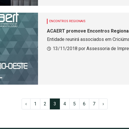
ENCONTROS REGIONAIS
ACAERT promove Encontros Regionai
Entidade reunirá associados em Criciúma
13/11/2018 por Assessoria de Impr
‹
1
2
3
4
5
6
7
›