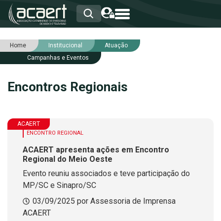
Home
Institucional
Atuação
HOME
Campanhas e Eventos
INSTITUCIONAL
ASSOCIADOS
Encontros Regionais
RCA
RNA
NOTÍCIAS
SERVIÇOS
ACAERT
INTEGRIDADE
ENCONTRO REGIONAL
ACAERT apresenta ações em Encontro
Regional do Meio Oeste
Evento reuniu associados e teve participação do
MP/SC e Sinapro/SC
03/09/2025 por Assessoria de Imprensa
ACAERT