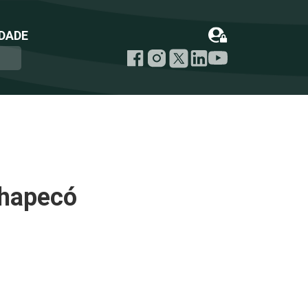
DADE
Chapecó