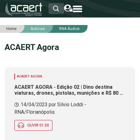
Home
Notícias
RNA Áudios
HOME
INSTITUCIONAL
ACAERT Agora
ASSOCIADOS
RCA
RNA
NOTÍCIAS
SERVIÇOS
ACAERT AGORA
INTEGRIDADE
ACAERT AGORA - Edição 02 | Dino destina
viaturas, drones, pistolas, munições e R$ 80 mi
para SC
14/04/2023 por Silvio Loddi -
RNA/Florianópolis
OUVIR 01:00