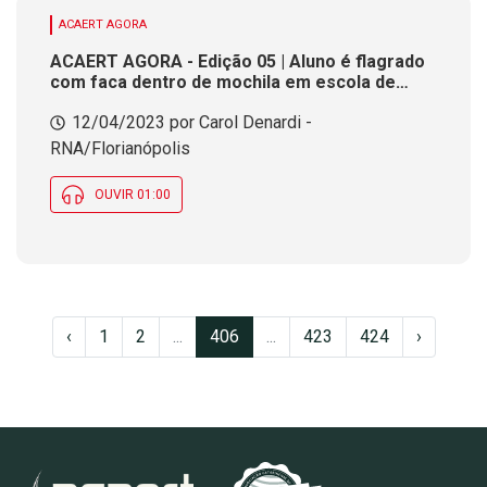
ACAERT AGORA
ACAERT AGORA - Edição 05 | Aluno é flagrado
com faca dentro de mochila em escola de
Criciúma
12/04/2023 por Carol Denardi -
RNA/Florianópolis
OUVIR 01:00
‹
1
2
...
406
...
423
424
›