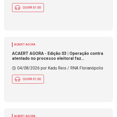
OUVIR 01:00
ACAERT AGORA
ACAERT AGORA - Edição 03 | Operação contra
atentado no processo eleitoral faz
investigações em SC. Evento reúne
04/08/2026 por Kadu Reis / RNA Florianópolis
estudantes e profissionais de tecnologia da
informação em SC. Município de SC fecha
inscrições para processo seletivo nesta terça
OUVIR 01:00
(4)
ACAERT AGORA