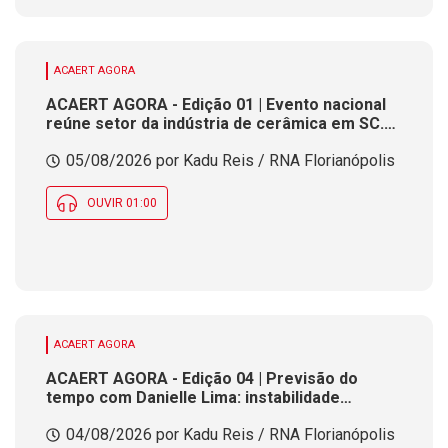
ACAERT AGORA
ACAERT AGORA - Edição 01 | Evento nacional
reúne setor da indústria de cerâmica em SC.
Obras forçam operações pare e siga em
05/08/2026 por Kadu Reis / RNA Florianópolis
rodovia federal de SC. Previsão aponta tempo
instável em SC ao longo desta quarta-feira (5)
OUVIR 01:00
ACAERT AGORA
ACAERT AGORA - Edição 04 | Previsão do
tempo com Danielle Lima: instabilidade
prossegue nesta quarta (4) com chance de
04/08/2026 por Kadu Reis / RNA Florianópolis
chuva em parte de SC