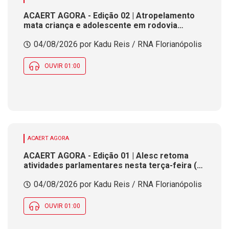
ACAERT AGORA - Edição 02 | Atropelamento
mata criança e adolescente em rodovia
federal de SC. Fies alerta 1,7 mil candidatos de
04/08/2026 por Kadu Reis / RNA Florianópolis
SC para fim de prazo de cadastro. Concurso
público com 26 vagas em SC encerra
inscrições nesta terça (4)
OUVIR 01:00
ACAERT AGORA
ACAERT AGORA - Edição 01 | Alesc retoma
atividades parlamentares nesta terça-feira (4)
após recesso. SENAI/SC inicia seletivas para a
04/08/2026 por Kadu Reis / RNA Florianópolis
maior competição de educação profissional do
mundo. Previsão indica dia de tempo instável
em SC
OUVIR 01:00