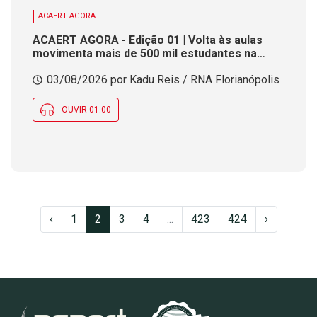
ACAERT AGORA
ACAERT AGORA - Edição 01 | Volta às aulas
movimenta mais de 500 mil estudantes na
rede pública estadual de SC. Acidentes
03/08/2026 por Kadu Reis / RNA Florianópolis
impactam trânsito em rodovias federais de
SC. Previsão indica chance de chuva ao longo
desta segunda (3) em SC
OUVIR 01:00
‹
1
2
3
4
...
423
424
›