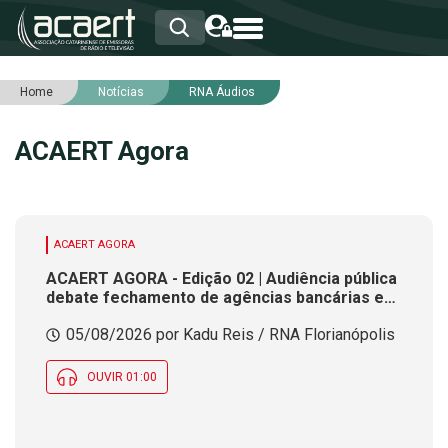
Home
Notícias
RNA Áudios
HOME
INSTITUCIONAL
ACAERT Agora
ASSOCIADOS
RCA
RNA
NOTÍCIAS
SERVIÇOS
ACAERT AGORA
INTEGRIDADE
ACAERT AGORA - Edição 02 | Audiência pública
debate fechamento de agências bancárias em
SC. Concessionária informa fechamento
05/08/2026 por Kadu Reis / RNA Florianópolis
definitivo de acesso à rodovia federal em SC.
Prazo para convenções partidárias das
Eleições 2026 termina nesta quarta (5)
OUVIR 01:00