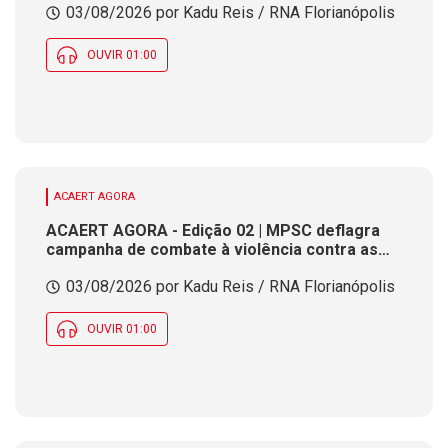
03/08/2026 por Kadu Reis / RNA Florianópolis
bloqueio em rodovia federal em SC. Alesc
encerra período de recesso parlamentar
nesta segunda-feira (3)
OUVIR 01:00
ACAERT AGORA
ACAERT AGORA - Edição 02 | MPSC deflagra
campanha de combate à violência contra as
mulheres. PMRv apreende carga de
03/08/2026 por Kadu Reis / RNA Florianópolis
emagrecedores de comercialização proibida
em SC. Município de SC fecha inscrições para
seleção de professores nesta segunda (3)
OUVIR 01:00