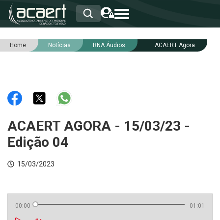
Home
Notícias
RNA Áudios
ACAERT Agora
HOME
INSTITUCIONAL
ASSOCIADOS
RCA
RNA
NOTÍCIAS
SERVIÇOS
ACAERT AGORA - 15/03/23 -
INTEGRIDADE
Edição 04
15/03/2023
00:00
01:01