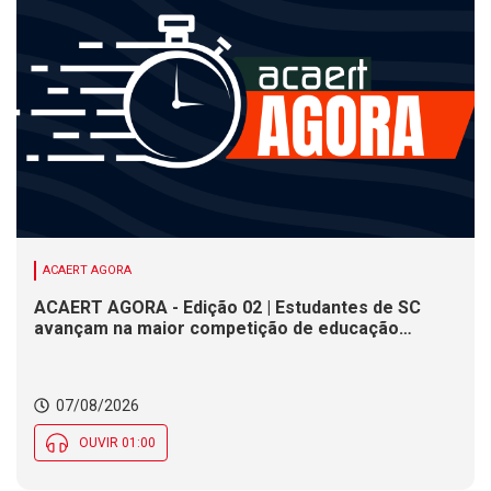
ACAERT AGORA
ACAERT AGORA - Edição 02 | Estudantes de SC
avançam na maior competição de educação
profissional do mundo. Evento nacional de
cerâmica analisa indústria em SC. Alesc encerra
inscrições para Certificação de Responsabilidade
07/08/2026
Social nesta sexta (7)
OUVIR 01:00