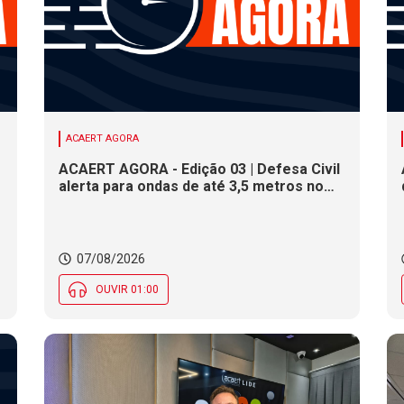
ACAERT AGORA
ACAERT AGORA - Edição 03 | Defesa Civil
alerta para ondas de até 3,5 metros no
litoral de SC. Município de SC encerra
inscrições para concurso público nesta
sexta (7). Festa das Origens celebra
tradições indígenas e de imigrantes em
07/08/2026
SC
OUVIR 01:00