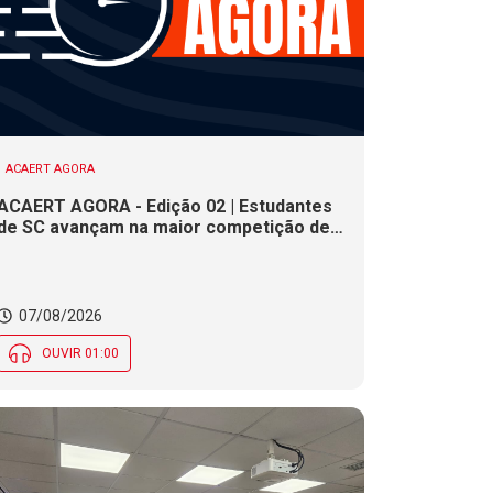
ACAERT AGORA
ACAERT AGORA - Edição 02 | Estudantes
de SC avançam na maior competição de
educação profissional do mundo. Evento
nacional de cerâmica analisa indústria em
SC. Alesc encerra inscrições para
Certificação de Responsabilidade Social
07/08/2026
nesta sexta (7)
OUVIR 01:00