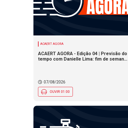
ACAERT AGORA
ACAERT AGORA - Edição 04 | Previsão do
tempo com Danielle Lima: fim de semana
terá redução nas temperaturas e chance
de temporais em SC
07/08/2026
OUVIR 01:00