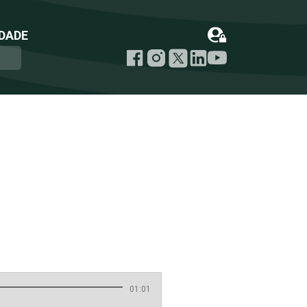
DADE
01:01