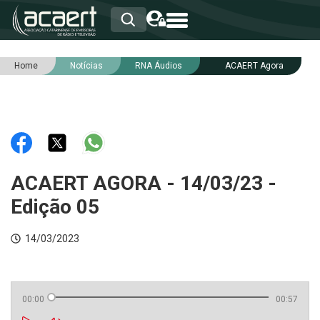
Home
Notícias
RNA Áudios
ACAERT Agora
HOME
INSTITUCIONAL
ASSOCIADOS
RCA
RNA
NOTÍCIAS
SERVIÇOS
ACAERT AGORA - 14/03/23 -
INTEGRIDADE
Edição 05
14/03/2023
00:00
00:57