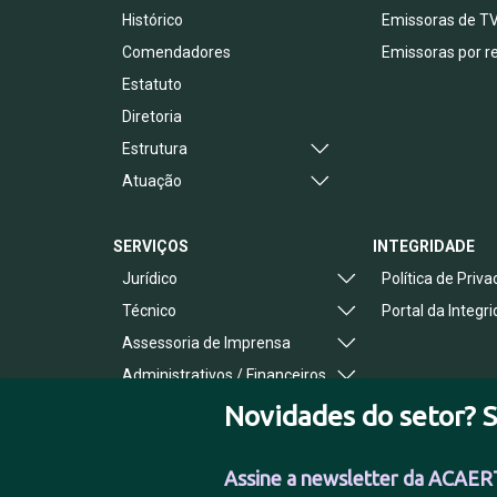
Histórico
Emissoras de T
Comendadores
Emissoras por r
Estatuto
Diretoria
Estrutura
Atuação
SERVIÇOS
INTEGRIDADE
Jurídico
Política de Priv
Técnico
Portal da Integr
Assessoria de Imprensa
Administrativos / Financeiros
Benefícios ao Associado
Novidades do setor? S
Assine a newsletter da ACAER