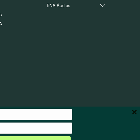
RNA Áudios
s
A