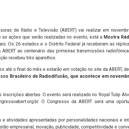
ssoras de Rádio e Televisão (ABERT) vai realizar em novembr
 as ações que serão realizadas no evento, está a
Mostra Rád
 país. Os 26 estados e o Distrito Federal já receberam as répli
ABERT ao centenário das primeiras transmissões radiofônica
ção recebeu três aparelhos.
es até o final do mês e estarão em votação no site da ABERT, de
so Brasileiro de Radiodifusão, que acontece em novembr
nscrições abertas. O evento será realizado no Royal Tulip Alvo
ngressoabert.org.br. O Congresso da ABERT será uma oport
s e atividades apresentadas por personalidades nacionais e in
tão empresarial, inovação, publicidade, competitividade e conve