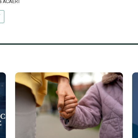
sa ACAERT
T