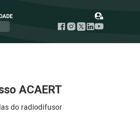
DADE
esso ACAERT
as do radiodifusor