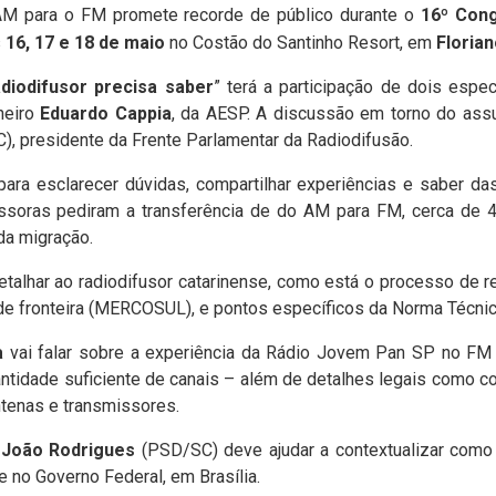
M para o FM promete recorde de público durante o
16º Cong
s
16, 17 e 18 de maio
no Costão do Santinho Resort, em
Florian
diodifusor precisa saber
” terá a participação de dois espec
heiro
Eduardo Cappia
, da AESP. A discussão em torno do ass
, presidente da Frente Parlamentar da Radiodifusão.
ara esclarecer dúvidas, compartilhar experiências e saber d
ssoras pediram a transferência de do AM para FM, cerca de 4
da migração.
etalhar ao radiodifusor catarinense, como está o processo de re
de fronteira (MERCOSUL), e pontos específicos da Norma Técni
a
vai falar sobre a experiência da Rádio Jovem Pan SP no FM 
ntidade suficiente de canais – além de detalhes legais como c
tenas e transmissores.
l
João Rodrigues
(PSD/SC) deve ajudar a contextualizar como
 no Governo Federal, em Brasília.