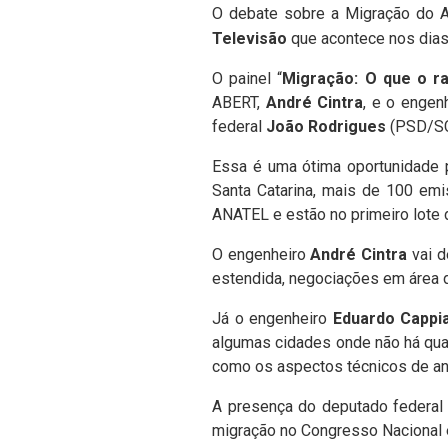
O
debate sobre a Migração do A
Televisão
que acontece nos dia
O painel “
Migração: O que o ra
ABERT,
André Cintra
, e o engen
federal
João Rodrigues
(PSD/SC)
Essa é uma ótima oportunidade p
Santa Catarina, mais de 100 emi
ANATEL e estão no primeiro lote 
O engenheiro
André Cintra
vai d
estendida, negociações em área 
Já o engenheiro
Eduardo Cappi
algumas cidades onde não há qua
como os aspectos técnicos de an
A presença do deputado federa
migração no Congresso Nacional e