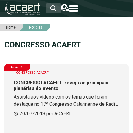
Home
Notícias
HOME
INSTITUCIONAL
CONGRESSO ACAERT
ASSOCIADOS
RCA
RNA
NOTÍCIAS
ACAERT
SERVIÇOS
CONGRESSO ACAERT
INTEGRIDADE
CONGRESSO ACAERT: reveja as principais
plenárias do evento
Assista aos vídeos com os temas que foram
destaque no 17º Congresso Catarinense de Rádio
e Televisão
20/07/2018 por ACAERT