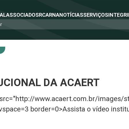
NAL
ASSOCIADOS
RCA
RNA
NOTÍCIAS
SERVIÇOS
INTEGRI
TUCIONAL DA ACAERT
 src="http://www.acaert.com.br/images/st
t vspace=3 border=0>Assista o vídeo instit