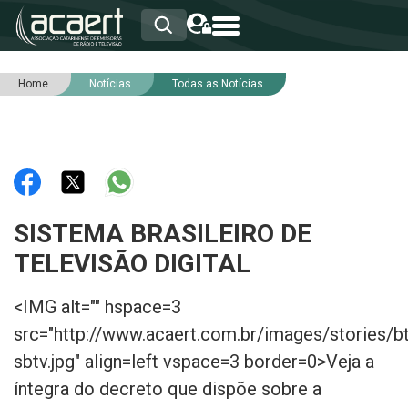
Home
Notícias
Todas as Notícias
HOME
INSTITUCIONAL
ASSOCIADOS
RCA
RNA
NOTÍCIAS
SERVIÇOS
SISTEMA BRASILEIRO DE
INTEGRIDADE
TELEVISÃO DIGITAL
<IMG alt="" hspace=3
src="http://www.acaert.com.br/images/stories/b
sbtv.jpg" align=left vspace=3 border=0>Veja a
íntegra do decreto que dispõe sobre a