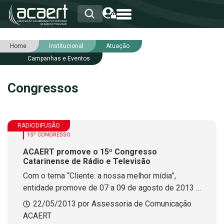
Home
Institucional
Atuação
HOME
Campanhas e Eventos
INSTITUCIONAL
ASSOCIADOS
Congressos
RCA
RNA
NOTÍCIAS
SERVIÇOS
RADIODIFUSÃO
INTEGRIDADE
15º CONGRESSO
ACAERT promove o 15º Congresso
Catarinense de Rádio e Televisão
Com o tema “Cliente: a nossa melhor mídia”,
entidade promove de 07 a 09 de agosto de 2013 o
maior evento da Radiodifusão Catarinense.
22/05/2013 por Assessoria de Comunicação
Desconto para inscrições até o dia 31 de maio.
ACAERT