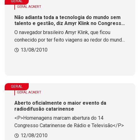
GERAL
GERAL ACAERT
Não adianta toda a tecnologia do mundo sem
talento e gestão, diz Amyr Klink no Congresso
da ACAERT
O navegador brasileiro Amyr Klink, que ficou
conhecido por ter feito viagens ao redor do mundo,
como da Antártica ao Ártico, encerrou a série de
13/08/2010
palestras que foram realizadas durante o 14
Congresso Estadual de Rádio e Televisão.
GERAL
GERAL ACAERT
Aberto oficialmente o maior evento da
radiodifusão catarinense
<P>Homenagens marcam abertura do 14
Congresso Catarinense de Rádio e Televisão</P>
12/08/2010