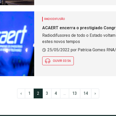
RADIODIFUSÃO
ACAERT encerra o prestigiado Congr
Radiodifusores de todo o Estado voltam
estes novos tempos
25/05/2022 por Patrícia Gomes RNA/
OUVIR 03:56
‹
1
2
3
4
...
13
14
›