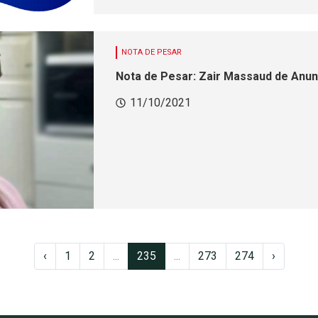
NOTA DE PESAR
Nota de Pesar: Zair Massaud de Anu
11/10/2021
‹
1
2
...
235
...
273
274
›