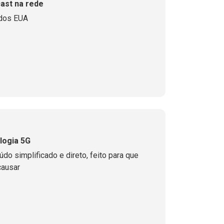
ast na rede
 dos EUA
logia 5G
do simplificado e direto, feito para que
causar