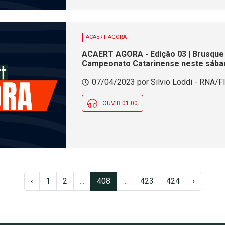
ACAERT AGORA
ACAERT AGORA - Edição 03 | Brusque 
Campeonato Catarinense neste sába
07/04/2023 por Silvio Loddi - RNA/Fl
OUVIR 01:00
‹
1
2
...
408
...
423
424
›