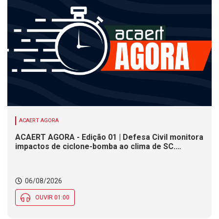
ACAERT AGORA
ACAERT AGORA - Edição 01 | Defesa Civil monitora
impactos de ciclone-bomba ao clima de SC.
SENAI/SC conclui seletivas para a maior
competição de educação profissional do mundo.
Município de SC encerra inscrições para processo
06/08/2026
seletivo nesta quinta (6)
OUVIR 01:00