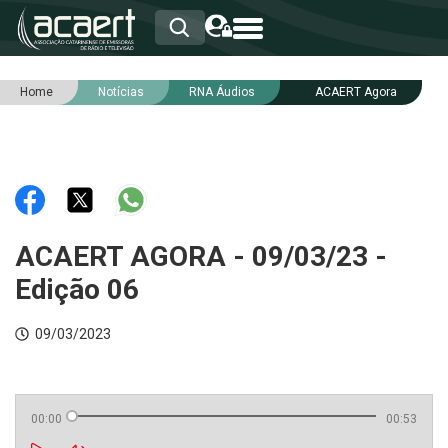
Home
Notícias
RNA Áudios
ACAERT Agora
HOME
INSTITUCIONAL
ASSOCIADOS
RCA
RNA
NOTÍCIAS
SERVIÇOS
ACAERT AGORA - 09/03/23 -
INTEGRIDADE
Edição 06
09/03/2023
00:00
00:53