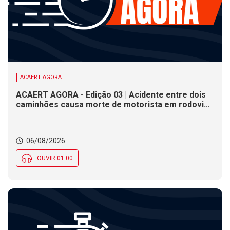
ACAERT AGORA
ACAERT AGORA - Edição 03 | Acidente entre dois
caminhões causa morte de motorista em rodovia
federal de SC. Seminário estadual debate práticas
de vigilância sanitária em SC. Rodeio Crioulo
Nacional recebe 15 mil pessoas a partir desta
06/08/2026
quinta (6) em SC
OUVIR 01:00