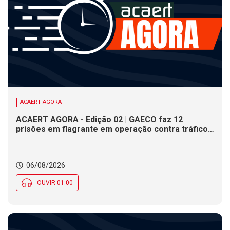
ACAERT AGORA
ACAERT AGORA - Edição 02 | GAECO faz 12
prisões em flagrante em operação contra tráfico
de drogas em SC. DNIT alerta para interdições a
partir desta quinta (6) em rodovia federal de SC.
Evento debate tendências da indústria nacional de
06/08/2026
cerâmica em SC
OUVIR 01:00