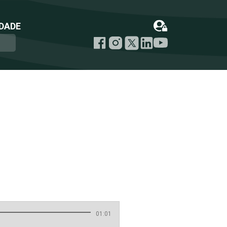
DADE
01:01