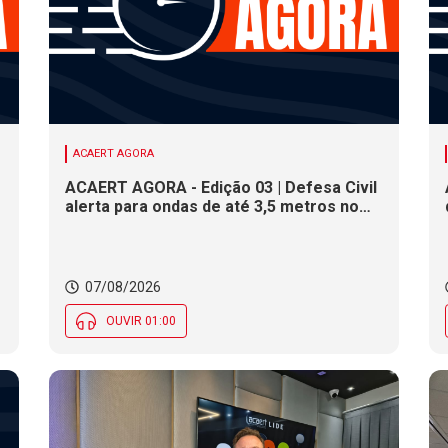
ACAERT AGORA
ACAERT AGORA - Edição 03 | Defesa Civil
alerta para ondas de até 3,5 metros no
litoral de SC. Município de SC encerra
inscrições para concurso público nesta
sexta (7). Festa das Origens celebra
tradições indígenas e de imigrantes em
07/08/2026
SC
OUVIR 01:00