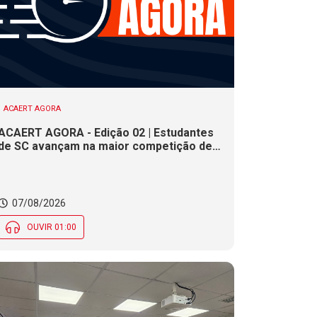
ACAERT AGORA
ACAERT AGORA - Edição 02 | Estudantes
de SC avançam na maior competição de
educação profissional do mundo. Evento
nacional de cerâmica analisa indústria em
SC. Alesc encerra inscrições para
Certificação de Responsabilidade Social
07/08/2026
nesta sexta (7)
OUVIR 01:00