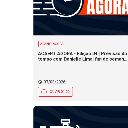
ACAERT AGORA
ACAERT AGORA - Edição 04 | Previsão do
tempo com Danielle Lima: fim de semana
terá redução nas temperaturas e chance
de temporais em SC
07/08/2026
OUVIR 01:00