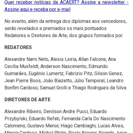
Quer receber notícias da ACAERT? Assine a newsletter -
Assine aqui e receba por e-mail
No evento, além da entrega dos diplomas aos vencedores,
serão revelados e premiados os mais pontuados
Redatores e Diretores de Arte, dos grupos formados por:
REDATORES
Alexandre Nami Neto, Alexis Leiria, Allan Falcone, Ana
Cecília Muxfeldt, Anderson Nascimento, Edmundo
Guimarães, Eugênio Lumertz, Fabrizio Pitz, Gilson Genez,
Jean Pierre Boos, João Biazetto, Júlio Temporal, Leandro
Bonfim Cardoso, Samuel Grolli e Thiago Rodrigues da Silva.
DIRETORES DE ARTE
Alexandre Ribeiro, Denilson Andre Pucci, Eduardo
Przybylski, Eduardo Refati, Fernanda Carla Do Nascimento
Calomeno, Gustavo Menor, Hiago Cambiaghi, Lucas Alves,
Marcia Cardoso, Michel Philip, Pesly Krieger, Ricardo Jurça,