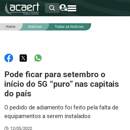
Home
Notícias
Todas as Notícias
HOME
INSTITUCIONAL
ASSOCIADOS
RCA
RNA
NOTÍCIAS
SERVIÇOS
Pode ficar para setembro o
INTEGRIDADE
início do 5G “puro” nas capitais
do país
O pedido de adiamento foi feito pela falta de
equipamentos a serem instalados
12/05/2022