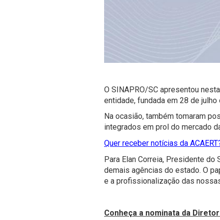
O SINAPRO/SC apresentou nesta s
entidade
, fundada em 28 de julho
Na ocasião, também tomaram posse
integrados em prol do mercado d
Quer receber notícias da ACAERT?
Para
Elan Correia, Presidente d
demais agências do estado. O pap
e a profissionalização das nossa
Conheça a nominata da Diretor