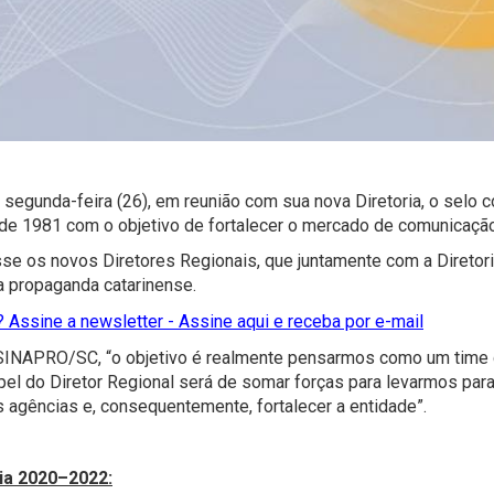
egunda-feira (26), em reunião com sua nova Diretoria, o selo
 de 1981 com o objetivo de fortalecer o mercado de comunicação
 os novos Diretores Regionais, que juntamente com a Diretoria
a propaganda catarinense.
 Assine a newsletter - Assine aqui e receba por e-mail
o SINAPRO/SC
, “o objetivo é realmente pensarmos como um time
el do Diretor Regional será de somar forças para levarmos par
s agências e, consequentemente, fortalecer a entidade”.
ia 2020–2022: