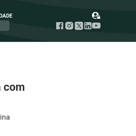
DADE
a com
ina