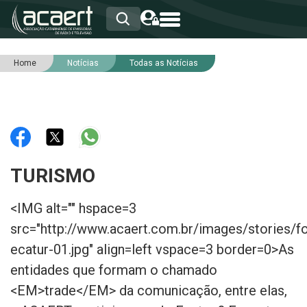
Home
Notícias
Todas as Notícias
HOME
INSTITUCIONAL
ASSOCIADOS
RCA
RNA
NOTÍCIAS
SERVIÇOS
TURISMO
INTEGRIDADE
<IMG alt="" hspace=3
src="http://www.acaert.com.br/images/stories/f
ecatur-01.jpg" align=left vspace=3 border=0>As
entidades que formam o chamado
<EM>trade</EM> da comunicação, entre elas,