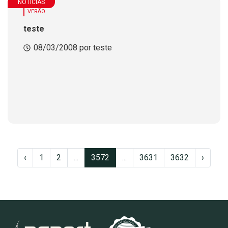
NOTÍCIAS
VERÃO
teste
08/03/2008 por teste
‹
1
2
...
3572
...
3631
3632
›