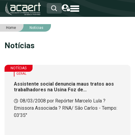
Home
Notícias
HOME
INSTITUCIONAL
Notícias
ASSOCIADOS
RCA
RNA
NOTÍCIAS
NOTÍCIAS
SERVIÇOS
GERAL
INTEGRIDADE
Assistente social denuncia maus tratos aos
trabalhadores na Usina Foz de
Chapec&oacute;
08/03/2008 por Repórter Marcelo Lula ?
Emissora Associada ? RNA/ São Carlos - Tempo:
03'35''