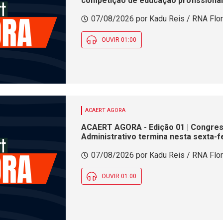
competição de educação profissional
cerâmica analisa indústria em SC. Al
07/08/2026 por Kadu Reis / RNA Flor
Certificação de Responsabilidade Soci
OUVIR 01:00
ACAERT AGORA
ACAERT AGORA - Edição 01 | Congress
Administrativo termina nesta sexta-f
interdições de trânsito em rodovia f
07/08/2026 por Kadu Reis / RNA Flor
ao longo do dia, mas se mantém em p
OUVIR 01:00