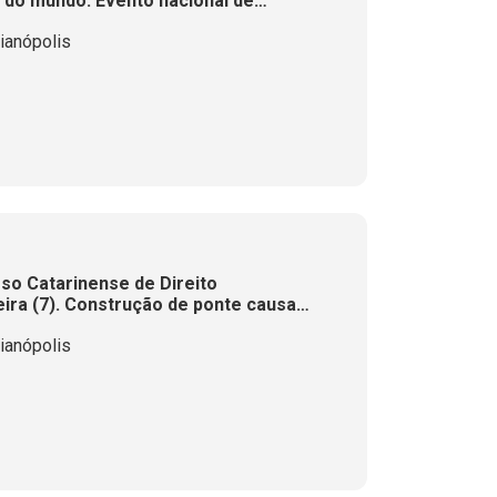
 do mundo. Evento nacional de
esc encerra inscrições para
ianópolis
al nesta sexta (7)
o Catarinense de Direito
eira (7). Construção de ponte causa
ederal de SC. Chance de chuva diminui
ianópolis
arte de SC