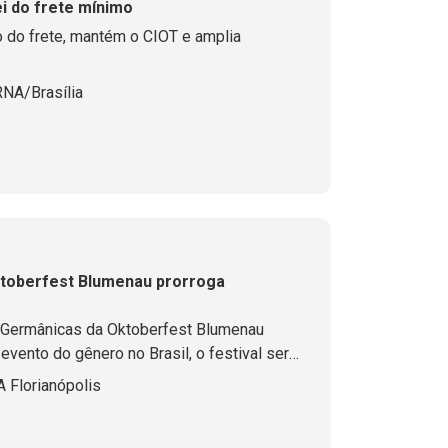
ei do frete mínimo
o do frete, mantém o CIOT e amplia
RNA/Brasília
ktoberfest Blumenau prorroga
s Germânicas da Oktoberfest Blumenau
vento do gênero no Brasil, o festival será
 e reúne grupos de dança de diferentes
 Florianópolis