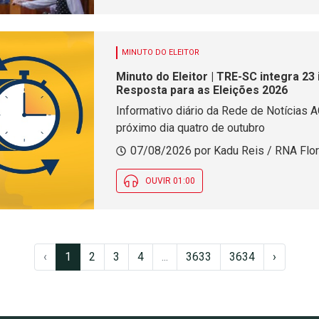
MINUTO DO ELEITOR
Minuto do Eleitor | TRE-SC integra 23
Resposta para as Eleições 2026
Informativo diário da Rede de Notícias A
próximo dia quatro de outubro
07/08/2026 por Kadu Reis / RNA Flor
OUVIR 01:00
‹
1
2
3
4
...
3633
3634
›