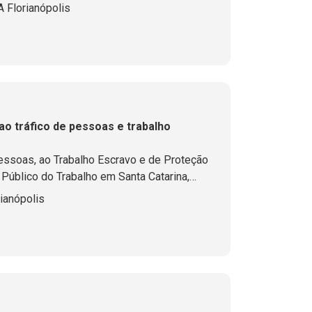
afios que ainda existem no enfrentamento à
 Florianópolis
 tráfico de pessoas e trabalho
essoas, ao Trabalho Escravo e de Proteção
 Público do Trabalho em Santa Catarina,
o longo deste mês
ianópolis