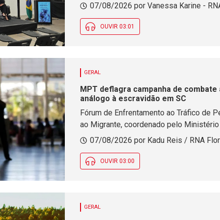
discutir avanços da legislação e os des
07/08/2026 por Vanessa Karine - RNA
violência contra a mulher.
OUVIR 03:01
GERAL
MPT deflagra campanha de combate ao
análogo à escravidão em SC
Fórum de Enfrentamento ao Tráfico de P
ao Migrante, coordenado pelo Ministério
desenvolve ações de conscientização a
07/08/2026 por Kadu Reis / RNA Flor
OUVIR 03:00
GERAL