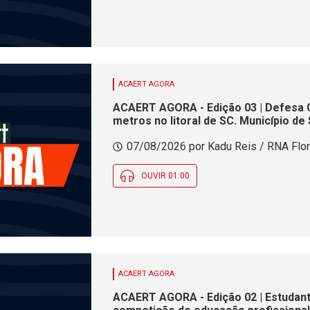
ACAERT AGORA
ACAERT AGORA - Edição 03 | Defesa Ci
metros no litoral de SC. Município d
público nesta sexta (7). Festa das Or
07/08/2026 por Kadu Reis / RNA Flor
imigrantes em SC
OUVIR 01:00
ACAERT AGORA
ACAERT AGORA - Edição 02 | Estudan