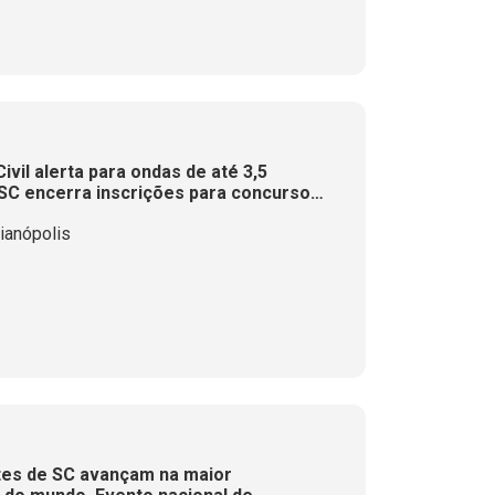
vil alerta para ondas de até 3,5
e SC encerra inscrições para concurso
igens celebra tradições indígenas e de
ianópolis
tes de SC avançam na maior