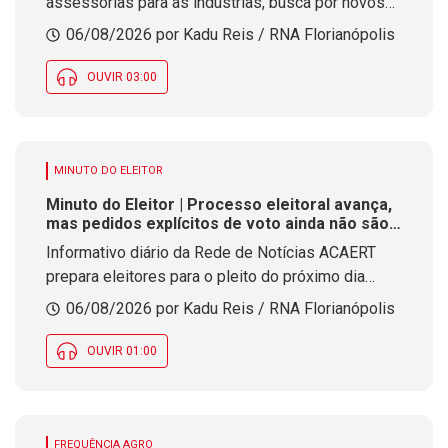
assessorias para as indústrias, busca por novos
mercados, estímulo à diplomacia empresarial e
06/08/2026 por Kadu Reis / RNA Florianópolis
articulações com o Poder Público
OUVIR 03:00
MINUTO DO ELEITOR
Minuto do Eleitor | Processo eleitoral avança,
mas pedidos explícitos de voto ainda não são
permitidos
Informativo diário da Rede de Notícias ACAERT
prepara eleitores para o pleito do próximo dia
quatro de outubro
06/08/2026 por Kadu Reis / RNA Florianópolis
OUVIR 01:00
FREQUÊNCIA AGRO