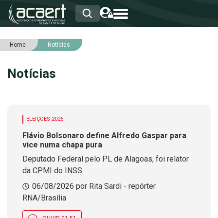
Home
Notícias
HOME
INSTITUCIONAL
Notícias
ASSOCIADOS
RCA
RNA
NOTÍCIAS
SERVIÇOS
ELEIÇÕES 2026
INTEGRIDADE
Flávio Bolsonaro define Alfredo Gaspar para
vice numa chapa pura
Deputado Federal pelo PL de Alagoas, foi relator
da CPMI do INSS
06/08/2026 por Rita Sardi - repórter
RNA/Brasília