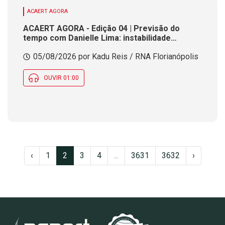
ACAERT AGORA
ACAERT AGORA - Edição 04 | Previsão do
tempo com Danielle Lima: instabilidade
continua e frente fria se aproxima de SC
05/08/2026 por Kadu Reis / RNA Florianópolis
OUVIR 01:00
‹
1
2
3
4
...
3631
3632
›