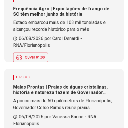
Frequência Agro | Exportações de frango de
SC têm melhor junho da história
Estado embarcou mais de 103 mil toneladas e
alcançou recorde histórico para o mês
06/08/2026 por Carol Denardi -
RNA/Florianópolis
OUVIR 01:00
TURISMO
Malas Prontas | Praias de águas cristalinas,
história e natureza fazem de Governador
Celso Ramos um refúgio no litoral catarinense
A pouco mais de 50 quilômetros de Florianópolis,
Governador Celso Ramos reúne praias
paradisíacas, passeios de barco, patrimônio
06/08/2026 por Vanessa Karine - RNA
histórico e paisagens que encantam visitantes em
Florianópolis