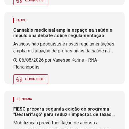
OUVIR 01:51
SAÚDE
Cannabis medicinal amplia espaço na saúde e
impulsiona debate sobre regulamentação
Avanços nas pesquisas e novas regulamentações
ampliam a atuação de profissionais da saúde na
área da cannabis medicinal. O tema estará em
06/08/2026 por Vanessa Karine - RNA
debate durante evento que será realizado na
Florianópolis
próxima semana em Florianópolis.
OUVIR 03:01
ECONOMIA
FIESC prepara segunda edição do programa
"Destarifaço" para reduzir impactos de taxas
dos EUA nas empresas de SC
Mobilização prevê facilitação de acesso a