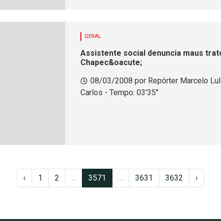
GERAL
Assistente social denuncia maus trat
Chapec&oacute;
08/03/2008 por Repórter Marcelo Lu
Carlos - Tempo: 03'35''
‹
1
2
...
3571
...
3631
3632
›