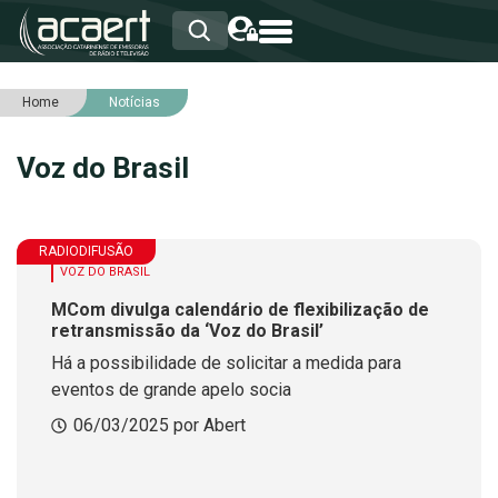
Home
Notícias
HOME
INSTITUCIONAL
Voz do Brasil
ASSOCIADOS
RCA
RNA
NOTÍCIAS
RADIODIFUSÃO
SERVIÇOS
VOZ DO BRASIL
INTEGRIDADE
MCom divulga calendário de flexibilização de
retransmissão da ‘Voz do Brasil’
Há a possibilidade de solicitar a medida para
eventos de grande apelo socia
06/03/2025 por Abert