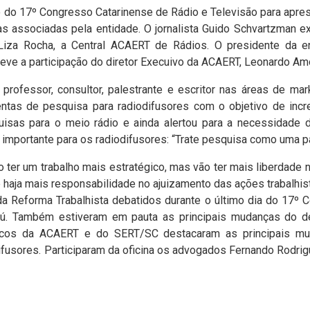
 do 17º Congresso Catarinense de Rádio e Televisão para apres
s associadas pela entidade. O jornalista Guido Schvartzman e
iza Rocha, a Central ACAERT de Rádios. O presidente da ent
eve a participação do diretor Execuivo da ACAERT, Leonardo Am
professor, consultor, palestrante e escritor nas áreas de mar
ntas de pesquisa para radiodifusores com o objetivo de inc
as para o meio rádio e ainda alertou para a necessidade de
importante para os radiodifusores: “Trate pesquisa como uma par
ter um trabalho mais estratégico, mas vão ter mais liberdade
haja mais responsabilidade no ajuizamento das ações trabalhis
a Reforma Trabalhista debatidos durante o último dia do 17º 
iú. Também estiveram em pauta as principais mudanças do d
ídicos da ACAERT e do SERT/SC destacaram as principais m
fusores. Participaram da oficina os advogados Fernando Rodrigu