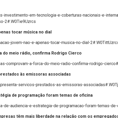
as-investimento-em-tecnologia-e-coberturas-nacionais-e-intern
so-2#.W0Tie9Uzrcs
enas tocar música no dial
macao-jovem-nao-e-apenas-tocar-musica-no-dial-2#.W0TittUzrc
 do meio rádio, confirma Rodrigo Cierco
sas-comprovam-a-forca-do-meio-radio-confirma-rodrigo-cierc
prestados às emissoras associadas
t-apresenta-servicos-prestados-as-emissoras-associadas#.W0T
ratégia de programação foram temas de oficina
sa-de-audiencia-e-estrategia-de-programacao-foram-temas-de
empresas têm mais liberdade na relação com os empregado