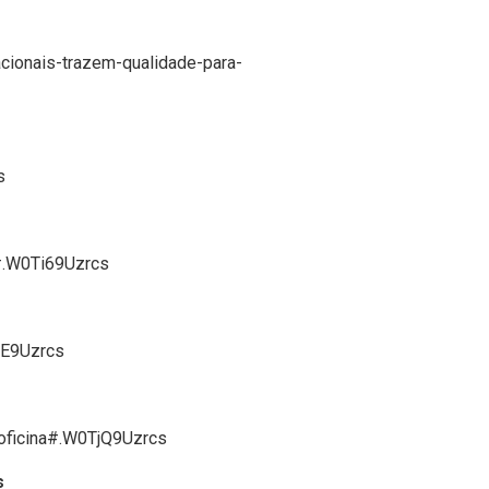
acionais-trazem-qualidade-para-
s
o#.W0Ti69Uzrcs
jE9Uzrcs
-oficina#.W0TjQ9Uzrcs
s