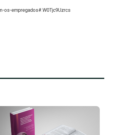
-com-os-empregados#.W0Tjc9Uzrcs