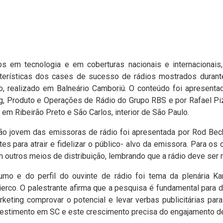
tos em tecnologia e em coberturas nacionais e internacionais,
erísticas dos cases de sucesso de rádios mostrados durant
o, realizado em Balneário Camboriú. O conteúdo foi apresenta
, Produto e Operações de Rádio do Grupo RBS e por Rafael Piz
m Ribeirão Preto e São Carlos, interior de São Paulo.
o jovem das emissoras de rádio foi apresentada por Rod Becke
es para atrair e fidelizar o público- alvo da emissora. Para o
 outros meios de distribuição, lembrando que a rádio deve ser m
mo e do perfil do ouvinte de rádio foi tema da plenária Ka
erco. O palestrante afirma que a pesquisa é fundamental para 
keting comprovar o potencial e levar verbas publicitárias para 
nvestimento em SC e este crescimento precisa do engajamento d