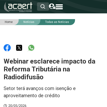
Home
Notícias
Todas as Notícias
HOME
INSTITUCIONAL
ASSOCIADOS
RCA
RNA
NOTÍCIAS
SERVIÇOS
Webinar esclarece impacto da
INTEGRIDADE
Reforma Tributária na
Radiodifusão
Setor terá avanços com isenção e
aproveitamento de crédito
20/05/2026