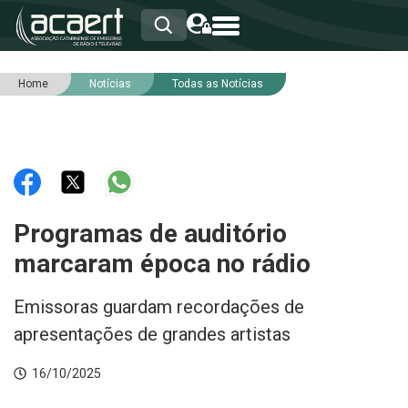
Home
Notícias
Todas as Notícias
HOME
INSTITUCIONAL
ASSOCIADOS
RCA
RNA
NOTÍCIAS
SERVIÇOS
Programas de auditório
INTEGRIDADE
marcaram época no rádio
Emissoras guardam recordações de
apresentações de grandes artistas
16/10/2025