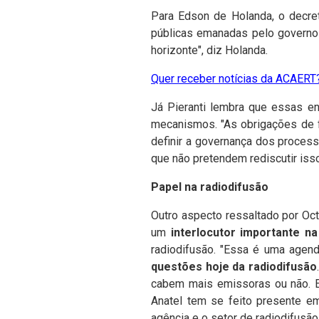
Para Edson de Holanda, o decret
públicas emanadas pelo governo 
horizonte", diz Holanda.
Quer receber notícias da ACAERT?
Já Pieranti lembra que essas en
mecanismos. "As obrigações de f
definir a governança dos proces
que não pretendem rediscutir is
Papel na radiodifusão
Outro aspecto ressaltado por Octá
um
interlocutor importante n
radiodifusão. "Essa é uma agend
questões hoje da radiodifusão
cabem mais emissoras ou não. 
Anatel tem se feito presente em
agência e o setor de radiodifusão