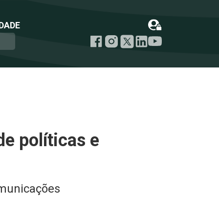
DADE
e políticas e
omunicações