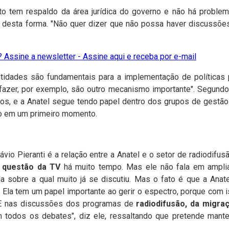
o tem respaldo da área jurídica do governo e não há proble
desta forma. "Não quer dizer que não possa haver discussões
 Assine a newsletter - Assine aqui e receba por e-mail
tidades são fundamentais para a implementação de políticas
azer, por exemplo, são outro mecanismo importante". Segund
sos, e a Anatel segue tendo papel dentro dos grupos de gest
so em um primeiro momento.
vio Pieranti é a relação entre a Anatel e o setor de radiodifus
a questão da TV
há muito tempo. Mas ele não fala em amplia
a sobre a qual muito já se discutiu. Mas o fato é que a Anat
. Ela tem um papel importante ao gerir o espectro, porque com
E nas discussões dos programas de
radiodifusão, da migraç
 todos os debates", diz ele, ressaltando que pretende manter
.