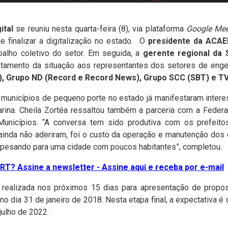
ital
se reuniu nesta quarta-feira (8), via plataforma
Google Me
e finalizar a digitalização no estado. O
presidente da ACAER
balho coletivo do setor. Em seguida, a
gerente regional da S
ntamento da situação aos representantes dos setores de enge
), Grupo ND (Record e Record News), Grupo SCC (SBT) e T
municípios de pequeno porte no estado já manifestaram intere
tarina. Cheila Zortéa ressaltou também a parceria com a Feder
icípios. “A conversa tem sido produtiva com os prefeitos”
 ainda não aderiram, foi o custo da operação e manutenção dos
 pesando para uma cidade com poucos habitantes”, completou.
T? Assine a newsletter - Assine aqui e receba por e-mail
realizada nos próximos 15 dias para apresentação de propo
o dia 31 de janeiro de 2018. Nesta etapa final, a expectativa é d
julho de 2022.