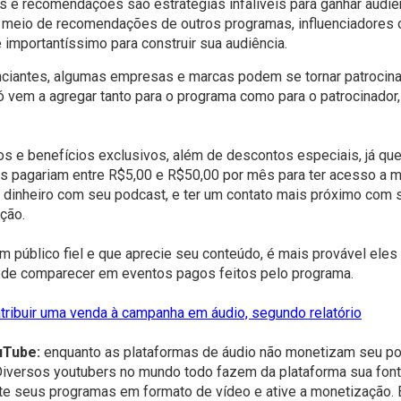
s e recomendações são estratégias infalíveis para ganhar audiê
meio de recomendações de outros programas, influenciadores ou
 importantíssimo para construir sua audiência.
ciantes, algumas empresas e marcas podem se tornar patrocina
ó vem a agregar tanto para o programa como para o patrocinador
os e benefícios exclusivos, além de descontos especiais, já 
 pagariam entre R$5,00 e R$50,00 por mês para ter acesso a ma
 dinheiro com seu podcast, e ter um contato mais próximo com s
ção.
um público fiel e que aprecie seu conteúdo, é mais provável ele
 de comparecer em eventos pagos feitos pelo programa.
ribuir uma venda à campanha em áudio, segundo relatório
ouTube:
enquanto as plataformas de áudio não monetizam seu pod
Diversos youtubers no mundo todo fazem da plataforma sua font
te seus programas em formato de vídeo e ative a monetização. 