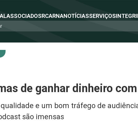
NAL
ASSOCIADOS
RCA
RNA
NOTÍCIAS
SERVIÇOS
INTEGRI
rmas de ganhar dinheiro co
ualidade e um bom tráfego de audiência,
odcast são imensas