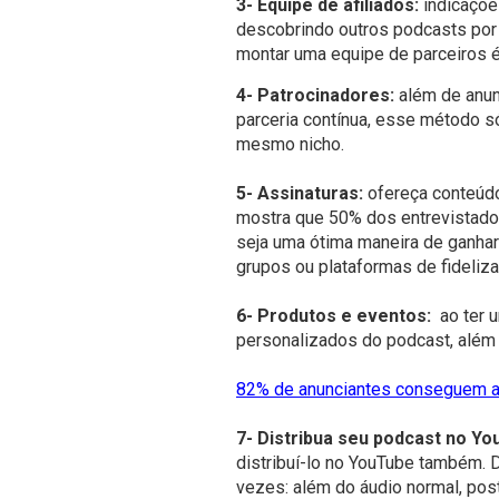
3- Equipe de afiliados:
indicaçõe
descobrindo outros podcasts por 
montar uma equipe de parceiros é
4- Patrocinadores:
além de anun
parceria contínua, esse método s
mesmo nicho.
5- Assinaturas:
ofereça conteúd
mostra que 50% dos entrevistados
seja uma ótima maneira de ganhar
grupos ou plataformas de fideliza
6- Produtos e eventos:
ao ter 
personalizados do podcast, além
82% de anunciantes conseguem at
7- Distribua seu podcast no Y
distribuí-lo no YouTube também. 
vezes: além do áudio normal, pos