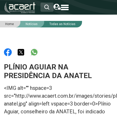
Home
Notícias
Todas as Notícias
HOME
INSTITUCIONAL
ASSOCIADOS
RCA
RNA
NOTÍCIAS
SERVIÇOS
PLÍNIO AGUIAR NA
INTEGRIDADE
PRESIDÊNCIA DA ANATEL
<IMG alt="" hspace=3
src="http://www.acaert.com.br/images/stories/pl
anatel.jpg" align=left vspace=3 border=0>Plínio
Aguiar, conselheiro da ANATEL, foi indicado