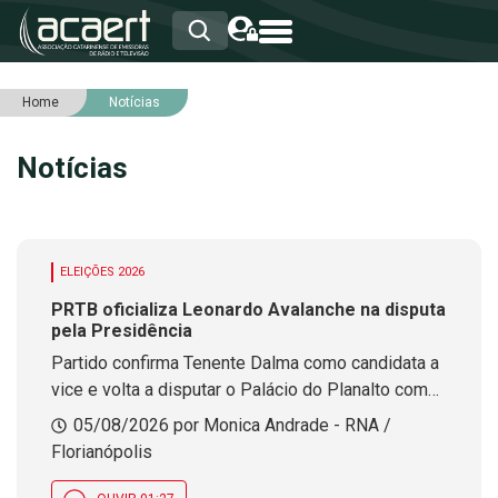
Home
Notícias
HOME
INSTITUCIONAL
Notícias
ASSOCIADOS
RCA
RNA
NOTÍCIAS
SERVIÇOS
ELEIÇÕES 2026
INTEGRIDADE
PRTB oficializa Leonardo Avalanche na disputa
pela Presidência
Partido confirma Tenente Dalma como candidata a
vice e volta a disputar o Palácio do Planalto com
candidatura própria.
05/08/2026 por Monica Andrade - RNA /
Florianópolis