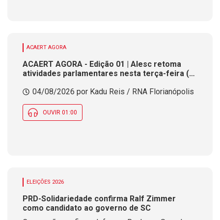
ACAERT AGORA
ACAERT AGORA - Edição 01 | Alesc retoma
atividades parlamentares nesta terça-feira (4)
após recesso. SENAI/SC inicia seletivas para a
04/08/2026 por Kadu Reis / RNA Florianópolis
maior competição de educação profissional do
mundo. Previsão indica dia de tempo instável
em SC
OUVIR 01:00
ELEIÇÕES 2026
PRD-Solidariedade confirma Ralf Zimmer
como candidato ao governo de SC