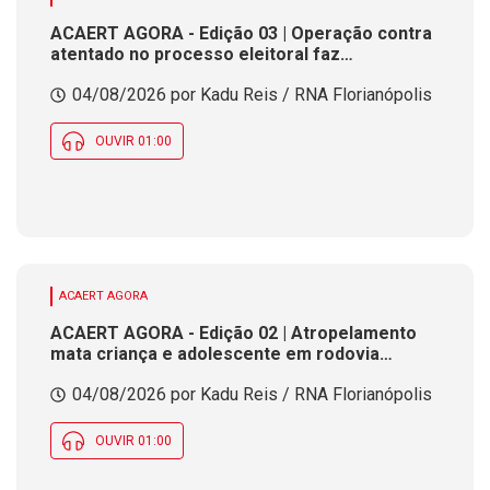
ACAERT AGORA - Edição 03 | Operação contra
atentado no processo eleitoral faz
investigações em SC. Evento reúne
04/08/2026 por Kadu Reis / RNA Florianópolis
estudantes e profissionais de tecnologia da
informação em SC. Município de SC fecha
inscrições para processo seletivo nesta terça
OUVIR 01:00
(4)
ACAERT AGORA
ACAERT AGORA - Edição 02 | Atropelamento
mata criança e adolescente em rodovia
federal de SC. Fies alerta 1,7 mil candidatos de
04/08/2026 por Kadu Reis / RNA Florianópolis
SC para fim de prazo de cadastro. Concurso
público com 26 vagas em SC encerra
inscrições nesta terça (4)
OUVIR 01:00