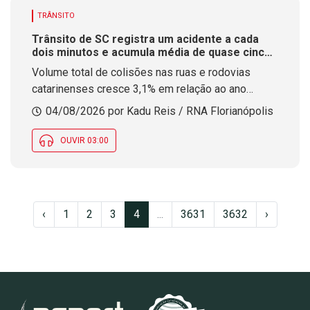
TRÂNSITO
Trânsito de SC registra um acidente a cada
dois minutos e acumula média de quase cinco
mortes por dia em 2026
Volume total de colisões nas ruas e rodovias
catarinenses cresce 3,1% em relação ao ano
passado. Montante de óbitos apresenta redução
04/08/2026 por Kadu Reis / RNA Florianópolis
de 7,4%, conforme dados do Detran
OUVIR 03:00
‹
1
2
3
4
...
3631
3632
›