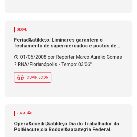
GERAL
Feriad&atilde;o: Liminares garantem o
fechamento de supermercados e postos de
combust&iacute;veis na Grande
01/05/2008 por Repórter Marco Aurélio Gomes
Florian&oacute;polis
? RNA/Florianópolis - Tempo: 03'06''
OUVIR 03:06
FERIADÃO
Opera&ccedil;&atilde;o Dia do Trabalhador da
Pol&iacute;cia Rodovi&aacute;ria Federal
controla rodovias. Toler&acirc;ncia zero para