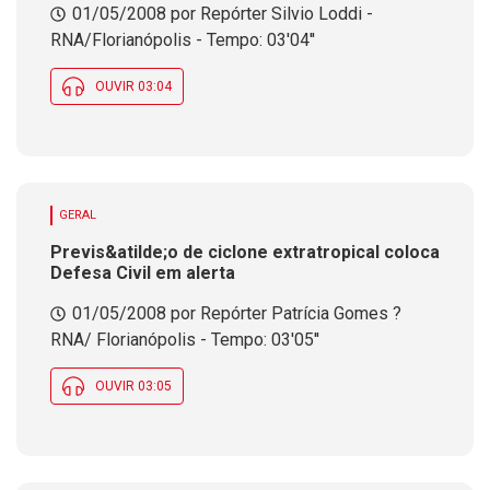
01/05/2008 por Repórter Silvio Loddi -
motorista que ingerir bebidas
alco&oacute;licas
RNA/Florianópolis - Tempo: 03'04''
OUVIR 03:04
GERAL
Previs&atilde;o de ciclone extratropical coloca
Defesa Civil em alerta
01/05/2008 por Repórter Patrícia Gomes ?
RNA/ Florianópolis - Tempo: 03'05''
OUVIR 03:05