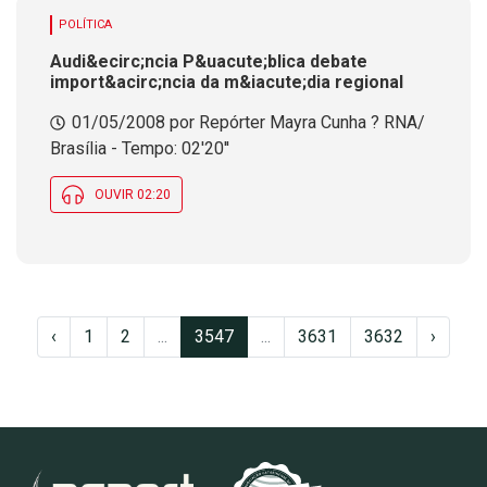
POLÍTICA
Audi&ecirc;ncia P&uacute;blica debate
import&acirc;ncia da m&iacute;dia regional
01/05/2008 por Repórter Mayra Cunha ? RNA/
Brasília - Tempo: 02'20''
OUVIR 02:20
‹
1
2
...
3547
...
3631
3632
›