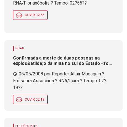
RNA/Florianópolis ? Tempo: 02?55??
OUVIR 02:55
GERAL
Confirmada a morte de duas pessoas na
explos&atilde;o da mina no sul do Estado <font
size="1"><strong><em>
05/05/2008 por Repórter Altair Magagnin ?
<u>Atualiza&ccedil;&atilde;o 14h15</u></em>
</strong></font>
Emissora Associada ? RNA/Içara ? Tempo: 02?
19??
OUVIR 02:19
ELEIÇÕES 2012