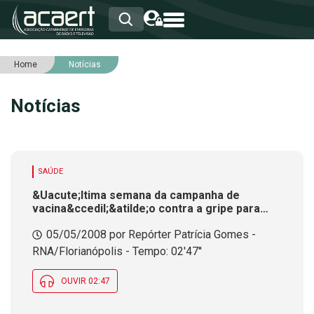
Home
Notícias
HOME
INSTITUCIONAL
Notícias
ASSOCIADOS
RCA
RNA
NOTÍCIAS
SERVIÇOS
SAÚDE
INTEGRIDADE
&Uacute;ltima semana da campanha de
vacina&ccedil;&atilde;o contra a gripe para
idosos
05/05/2008 por Repórter Patrícia Gomes -
RNA/Florianópolis - Tempo: 02'47''
OUVIR 02:47