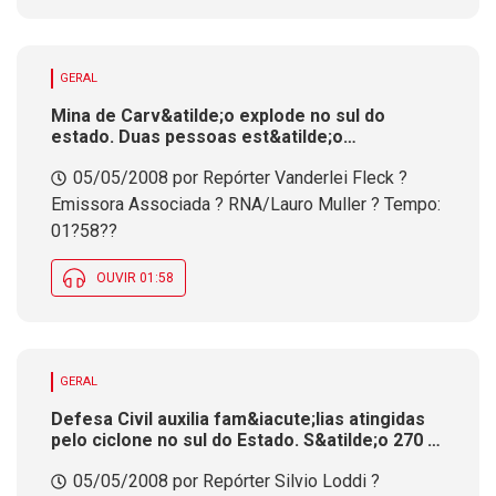
GERAL
Mina de Carv&atilde;o explode no sul do
estado. Duas pessoas est&atilde;o
desaparecidas
05/05/2008 por Repórter Vanderlei Fleck ?
Emissora Associada ? RNA/Lauro Muller ? Tempo:
01?58??
OUVIR 01:58
GERAL
Defesa Civil auxilia fam&iacute;lias atingidas
pelo ciclone no sul do Estado. S&atilde;o 270 e
deve aumentar quando as equipes acessarem
05/05/2008 por Repórter Silvio Loddi ?
outras localidades. BR 101 continua interditada