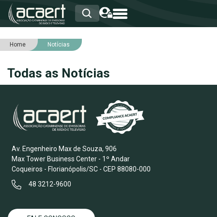
Home
Notícias
HOME
INSTITUCIONAL
Todas as Notícias
ASSOCIADOS
RCA
RNA
NOTÍCIAS
SERVIÇOS
INTEGRIDADE
Av. Engenheiro Max de Souza, 906
Max Tower Business Center - 1º Andar
Coqueiros - Florianópolis/SC - CEP 88080-000
48 3212-9600