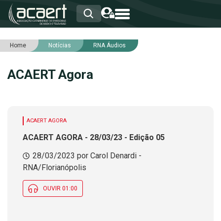
Home
Notícias
RNA Áudios
HOME
INSTITUCIONAL
ACAERT Agora
ASSOCIADOS
RCA
RNA
NOTÍCIAS
SERVIÇOS
ACAERT AGORA
INTEGRIDADE
ACAERT AGORA - 28/03/23 - Edição 05
28/03/2023 por Carol Denardi -
RNA/Florianópolis
OUVIR 01:00