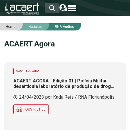
Home
Notícias
RNA Áudios
HOME
INSTITUCIONAL
ACAERT Agora
ASSOCIADOS
RCA
RNA
NOTÍCIAS
SERVIÇOS
ACAERT AGORA
INTEGRIDADE
ACAERT AGORA - Edição 01 | Polícia Militar
desarticula laboratório de produção de drogas
em SC
24/04/2023 por Kadu Reis / RNA Florianópolis
OUVIR 01:00