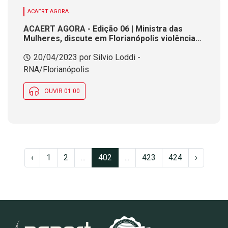
ACAERT AGORA
ACAERT AGORA - Edição 06 | Ministra das
Mulheres, discute em Florianópolis violência
contra a mulher
20/04/2023 por Silvio Loddi -
RNA/Florianópolis
OUVIR 01:00
‹
1
2
...
402
...
423
424
›